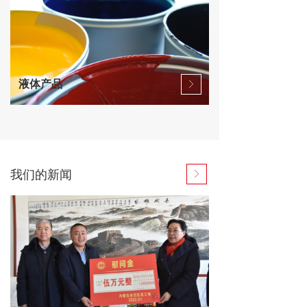
液体产品
ꁕ
我们的新闻
ꁕ