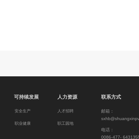
可持续发展
人力资源
联系方式
安全生产
人才招聘
邮箱：
sxhb@shuangxinp
职业健康
职工园地
电话：
0086-477- 643