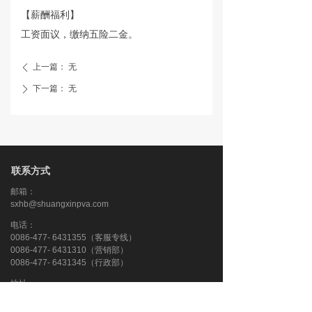
【薪酬福利】
工资面议，缴纳五险二金。
上一篇：
无
ꄴ
下一篇：
无
ꄲ
联系方式
邮箱：
sxhb@shuangxinpva.com
电话：
0086-477- 6431355（客服专线）
0086-477- 6431310（营销部）
0086-477- 6431345（行政部）
地址：
内蒙古自治区鄂尔多斯市蒙西高新技术工业园区双欣街