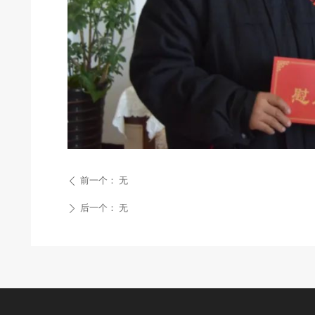
前一个：
无
ꄴ
后一个：
无
ꄲ