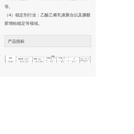
等。
（4）稳定剂行业：乙酸乙烯乳液聚合以及脲醛
胶增粘稳定等领域。
产品指标
前一个：
聚乙烯醇 17-99
ꄴ
后一个：
高先诺尔产品
ꄲ
联系方式
邮箱：
sxhb@shuangxinpva.com