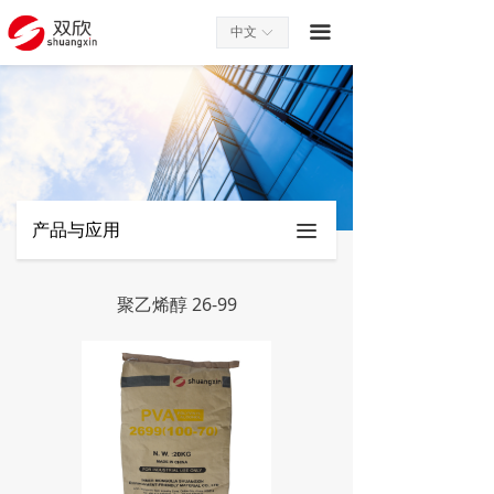
끀
中文
ꀅ
产品与应用
끀
聚乙烯醇 26-99