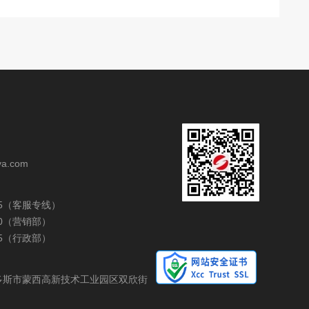
va.com
1355（客服专线）
1310（营销部）
1345（行政部）
多斯市蒙西高新技术工业园区双欣街