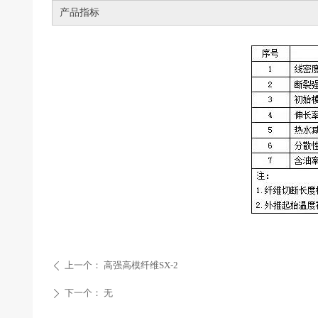
产品指标
上一个：
高强高模纤维SX-2
ꄴ
下一个：
无
ꄲ