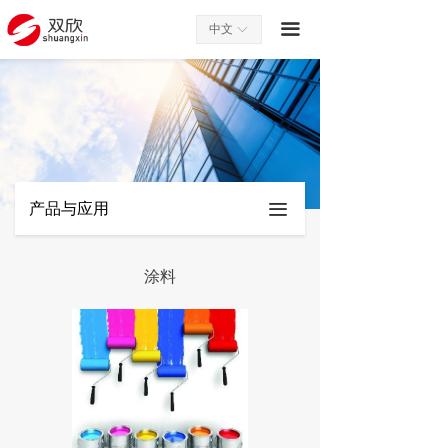
끀
中文
ꀅ
产品与应用
끀
涂料