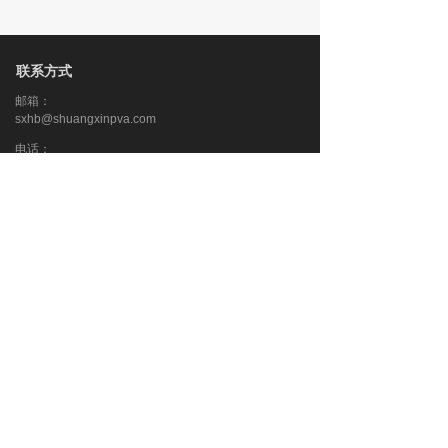
联系方式
邮箱：
sxhb@shuangxinpva.com
电话：
0086-477- 6431355（客服专线）
0086-477- 6431310（营销部）
0086-477- 6431345（行政部）
地址：
内蒙古自治区鄂尔多斯市蒙西高新技术工业园区双欣街
扫一扫
关注我们
版权所有© 内蒙古双欣环保材料股份有限公司